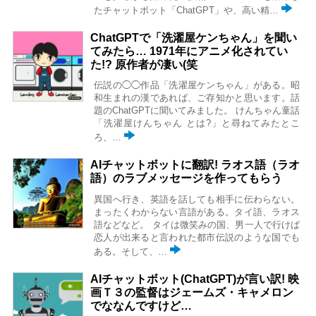
たチャットボット「ChatGPT」や、高い精…
ChatGPTで「洗濯屋ケンちゃん」を聞い
てみたら… 1971年にアニメ化されてい
た!? 原作者が凄い(笑
伝説の◯◯作品「洗濯屋ケンちゃん」がある。昭
和生まれの漢であれば、ご存知かと思います。話
題のChatGPTに聞いてみました。 けんちゃん童話
「洗濯屋けんちゃん とは?」と尋ねてみたとこ
ろ、…
AIチャットボットに翻訳! ラオス語（ラオ
語）のラブメッセージを作ってもらう
異国へ行き、英語を話しても相手に伝わらない。
まったくわからない言語がある。タイ語、ラオス
語などなど。 タイは微笑みの国、男一人で行けば
恋人が出来ると言われた都市伝説のような国でも
ある。そして、…
AIチャットボット(ChatGPT)が言い訳! 映
画Ｔ３の監督はジェームズ・キャメロン
でななんですけど…