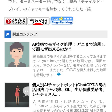
でも、ターミネーターだけでなく、映画「チャイルド・
プレイ」のチャッキーも加わってくれました（笑
関連コンテンツ
AI技術でモザイク処理！ どこまで追尾し
て顔モザ出来るのか？
動画編集でモザイク処理をすることってあります
か？ youtubeで公開したい動画では、周囲の
人々、車のナンバーなど、モザイク処理したいで
すよね。 またまた、◯◯◯な個人撮影した動画
を特別なサイ…
個人別AIチャットボット(ChatGPT-3.5)の
活用法 キャバ嬢、OL、生活保護受給者、
シャチョさん…
AI活用が注目され話題となっている。
「ChatGPT」からイラスト生成まで、既存ビジネ
スを揺るがし始めたAI技術 2023.3.27 AIを活用し