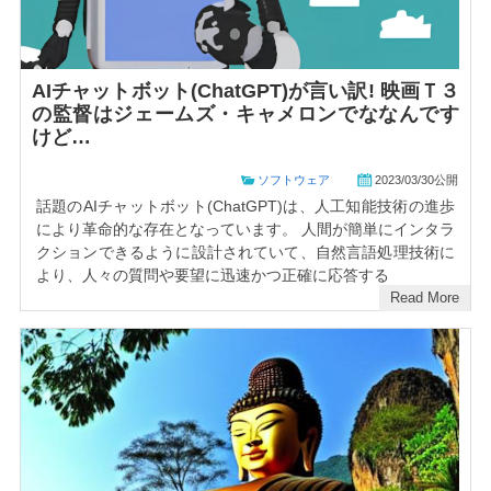
AIチャットボット(ChatGPT)が言い訳! 映画Ｔ３
の監督はジェームズ・キャメロンでななんです
けど…
ソフトウェア
2023/03/30公開
話題のAIチャットボット(ChatGPT)は、人工知能技術の進歩
により革命的な存在となっています。 人間が簡単にインタラ
クションできるように設計されていて、自然言語処理技術に
より、人々の質問や要望に迅速かつ正確に応答する
Read More