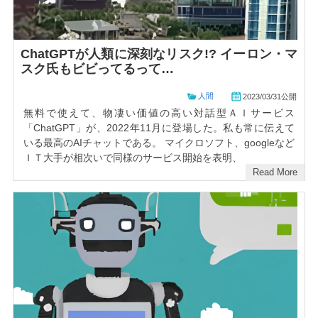
ChatGPTが人類に深刻なリスク!? イーロン・マ
スク氏もビビってるって…
人間
2023/03/31公開
無料で使えて、物凄い価値の高い対話型ＡＩサービス
「ChatGPT」が、2022年11月に登場した。私も常に伝えて
いる最高のAIチャットである。 マイクロソフト、googleなど
ＩＴ大手が相次いで同様のサービス開始を表明、
Read More