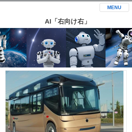
MENU
AI「右向け右」