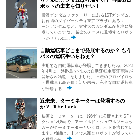
ボットの未来を知りたい！
横浜ガンダムファクトリーにある1STガンダム、
お台場のダイバーシティ東京プラザにあるユニコ
ーンガンダムなど、実物大のガンダムが各地に登
場していますね。 架空のアニメに登場するロボッ
トがリアルに…
自動運転車どこまで発展するのか？ もう
バスの運転手いらねぇ？
実用的な自動運転車が登場してきましたね。2023
年4月に、淡路島でバスの自動運転車実証実験が
開始され話題になりました。 日産のプロパイロッ
ト搭載車も高評価！近い未来、完全な自動運転車
が登場する…
近未来、ターミネーターは登場するの
か？ I’ll be back
映画ターミネーターは、1984年に公開されたSFア
クション映画で、アーノルド・シュワルツェネッ
ガーがターミネーターというロボットを演じてい
ます。物語は、未来で人類とロボットが戦ってい
る世界から…