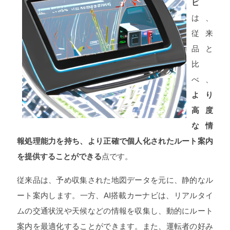
ビ
は、
従来
品と
比
べ、
より
高度
な情
報処理能力を持ち、より正確で個人化されたルート案内
を提供することができる
点です。
従来品は、予め収集された地図データを元に、静的なル
ート案内します。一方、AI搭載カーナビは、リアルタイ
ムの交通状況や天候などの情報を収集し、動的にルート
案内を最適化することができます。また、運転者の好み