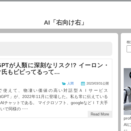
AI「右向け右」
検
tGPTが人類に深刻なリスク!? イーロン・
ク氏もビビってるって…
人間
2023/03/31公開
で使えて、物凄い価値の高い対話型ＡＩサービス
atGPT」が、2022年11月に登場した。私も常に伝えている
AIチャットである。 マイクロソフト、googleなどＩＴ大手
いで同様の ･･･
Read More
prof
A