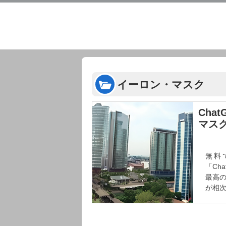
イーロン・マスク
Cha
マス
無料
「Ch
最高の
が相次